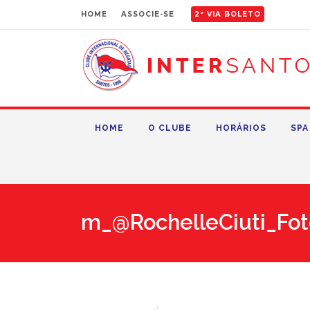
HOME
ASSOCIE-SE
2ª VIA BOLETO
HOME
O CLUBE
HORÁRIOS
SPA
m_@RochelleCiuti_Fot