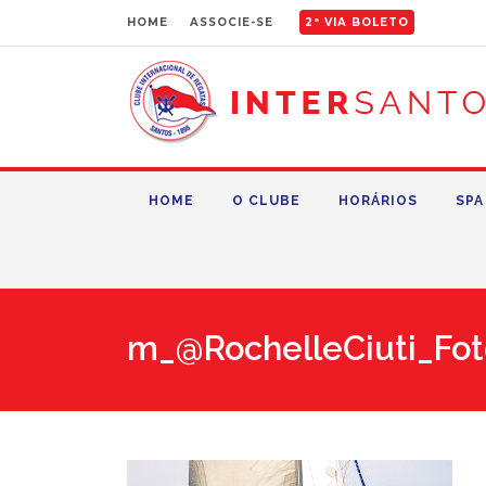
HOME
ASSOCIE-SE
2ª VIA BOLETO
HOME
O CLUBE
HORÁRIOS
SPA
m_@RochelleCiuti_Fot