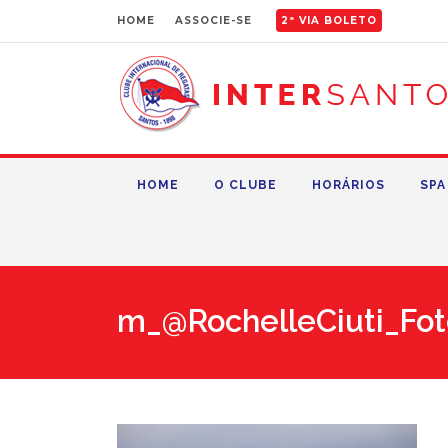
HOME
ASSOCIE-SE
2ª VIA BOLETO
HOME
O CLUBE
HORÁRIOS
SPA
m_@RochelleCiuti_Fot