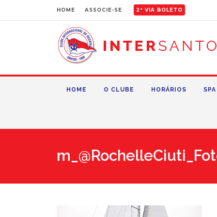
HOME
ASSOCIE-SE
2ª VIA BOLETO
HOME
O CLUBE
HORÁRIOS
SPA
m_@RochelleCiuti_Fot