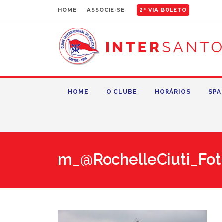
HOME
ASSOCIE-SE
2ª VIA BOLETO
HOME
O CLUBE
HORÁRIOS
SPA
m_@RochelleCiuti_Fot