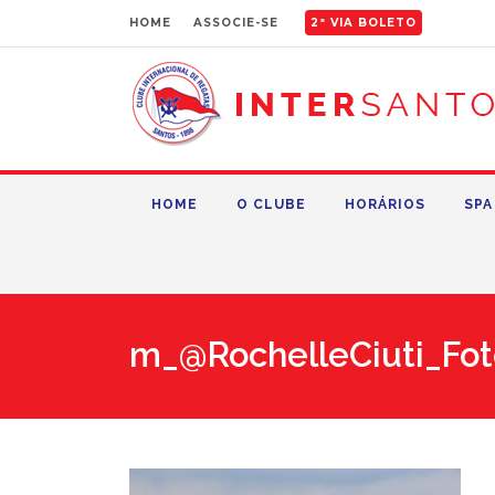
HOME
ASSOCIE-SE
2ª VIA BOLETO
HOME
O CLUBE
HORÁRIOS
SPA
m_@RochelleCiuti_Fot