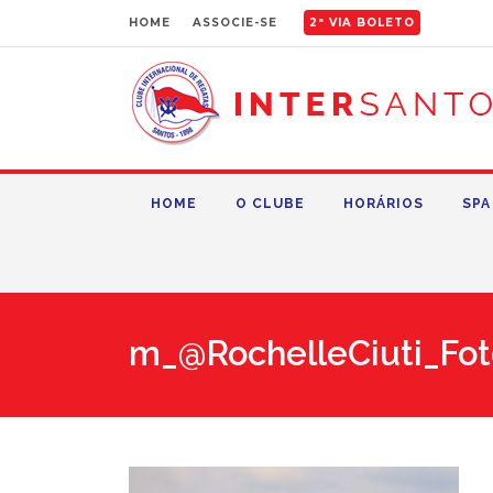
HOME
ASSOCIE-SE
2ª VIA BOLETO
HOME
O CLUBE
HORÁRIOS
SPA
m_@RochelleCiuti_Fot