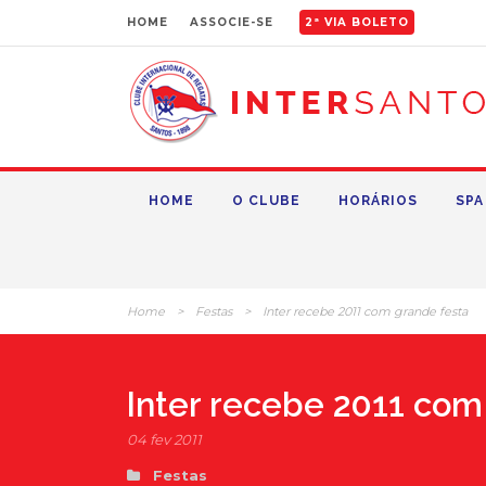
HOME
ASSOCIE-SE
2ª VIA BOLETO
HOME
O CLUBE
HORÁRIOS
SPA
Home
>
Festas
>
Inter recebe 2011 com grande festa
Inter recebe 2011 com
04 fev 2011
Festas