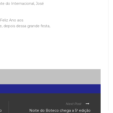
nte do Internacional, José
 Feliz Ano aos
, depois dessa grande festa,
Next Post
o
Noite do Boteco chega a 5ª edição