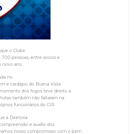
 que o Clube
 700 pessoas, entre sócios e
 novo ano.
zada no
em e cardápio do Buena Vista
 momento dos fogos teve direito a
s frutas também não faltaram na
róprios funcionários do CIR.
e a Diretoria
 compreensão e auxílio dos
enovamos nosso compromisso com o bem