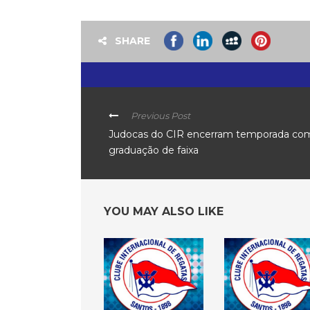
SHARE
Previous Post
Judocas do CIR encerram temporada co
graduação de faixa
YOU MAY ALSO LIKE