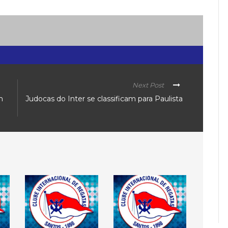
Next Post
m
Judocas do Inter se classificam para Paulista