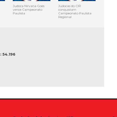
Judoca Nirvana Goes
Judocas do CIR
vence Campeonato
conquistam
Paulista
Campeonato Paulista
Regional
 54.196