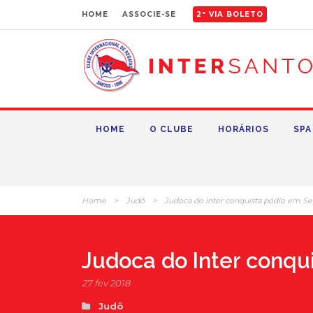
HOME
ASSOCIE-SE
2ª VIA BOLETO
HOME
O CLUBE
HORÁRIOS
SPA
Home
>
Judô
>
Judoca do Inter conquista pódio em Sel
Judoca do Inter conqui
27 fev 2018
Judô