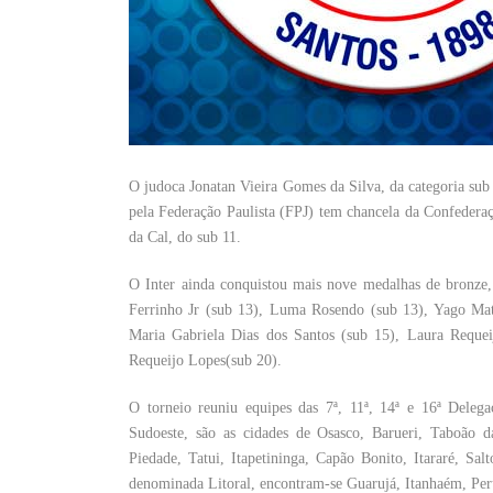
O judoca Jonatan Vieira Gomes da Silva, da categoria su
pela Federação Paulista (FPJ) tem chancela da Confedera
da Cal, do sub 11.
O Inter ainda conquistou mais nove medalhas de bronze,
Ferrinho Jr (sub 13), Luma Rosendo (sub 13), Yago Mat
Maria Gabriela Dias dos Santos (sub 15), Laura Reque
Requeijo Lopes(sub 20).
O torneio reuniu equipes das 7ª, 11ª, 14ª e 16ª Deleg
Sudoeste, são as cidades de Osasco, Barueri, Taboão da
Piedade, Tatui, Itapetininga, Capão Bonito, Itararé, Sal
denominada Litoral, encontram-se Guarujá, Itanhaém, Peru