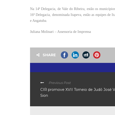
Na 14ª Delegacia, de Vale do Ribeira, estão os municípios
16ª Delegacia, denominada Itapeva, estão as equipes de It
e Angatuba.
Juliana Molinari – Assessoria de Imprensa
SHARE
Previous Post
CIR promove XVII Torneio de Judô José V
Sion