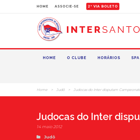
HOME
ASSOCIE-SE
2ª VIA BOLETO
HOME
O CLUBE
HORÁRIOS
SPA
Home
>
Judô
>
Judocas do Inter disputam Campeonato 
Judocas do Inter disp
14 maio 2012
Judô