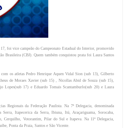
b 17, foi vice campeão do Campeonato Estadual do Interior, promovido
ção Brasileira (CBJ). Quem também conquistou prata foi Laura Santos
 com os atletas Pedro Henrique Aquen Vidal Sion (sub 13), Gilberto
heus de Moraes Xavier (sub 15) , Nicollas Abid de Souza (sub 15),
ijo Lopes(sub 17) e Eduardo Tomais Scantamburlo(sub 20) e Laura
acias Regionais da Federação Paulista. Na 7ª Delegacia, denominada
 Serra, Itapecerica da Serra, Ibiuna, Itú, Araçariguama, Sorocaba,
to, Cerquilho, Votorantim, Pilar do Sul e Itapeva. Na 11ª Delegacia,
íbe, Ponta da Praia, Santos e São Vicente.