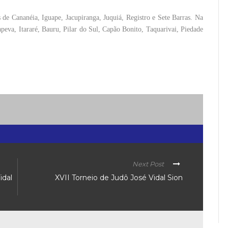
 de Cananéia, Iguape, Jacupiranga, Juquiá, Registro e Sete Barras. Na
apeva, Itararé, Bauru, Pilar do Sul, Capão Bonito, Taquarivai, Piedade
Next Post
idal
XVII Torneio de Judô José Vidal Sion