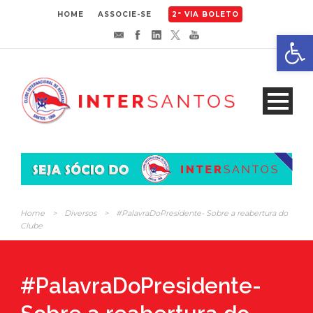
HOME
ASSOCIE-SE
2ª VIA BOLETO
Abrir 
Home
>
Diversos
>
#PalavraDoPresidente- Sobre a reabertura do
Clube
#PalavraDoPresidente-