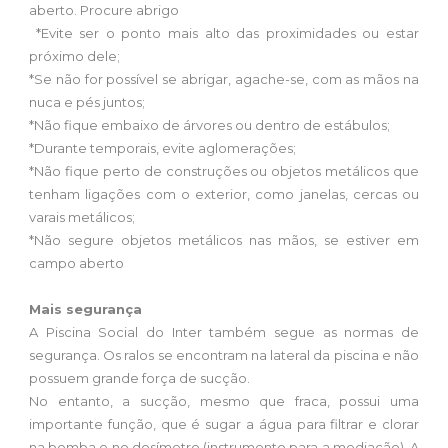
aberto. Procure abrigo
*Evite ser o ponto mais alto das proximidades ou estar
próximo dele;
*Se não for possível se abrigar, agache-se, com as mãos na
nuca e pés juntos;
*Não fique embaixo de árvores ou dentro de estábulos;
*Durante temporais, evite aglomerações;
*Não fique perto de construções ou objetos metálicos que
tenham ligações com o exterior, como janelas, cercas ou
varais metálicos;
*Não segure objetos metálicos nas mãos, se estiver em
campo aberto
Mais segurança
A Piscina Social do Inter também segue as normas de
segurança. Os ralos se encontram na lateral da piscina e não
possuem grande força de sucção.
No entanto, a sucção, mesmo que fraca, possui uma
importante função, que é sugar a água para filtrar e clorar
na bomba e no dosímetro (instrumento para a mediação). A