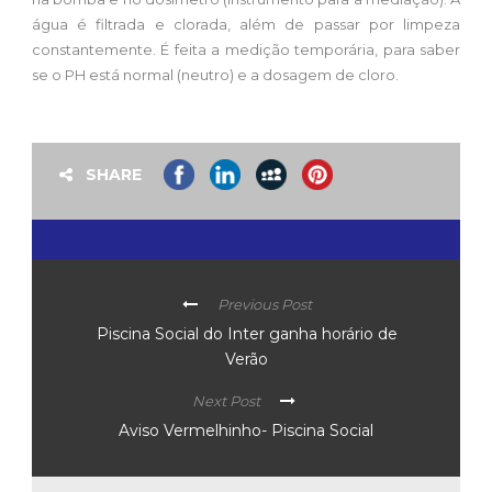
água é filtrada e clorada, além de passar por limpeza
constantemente. É feita a medição temporária, para saber
se o PH está normal (neutro) e a dosagem de cloro.
SHARE
Previous Post
Piscina Social do Inter ganha horário de
Verão
Next Post
Aviso Vermelhinho- Piscina Social