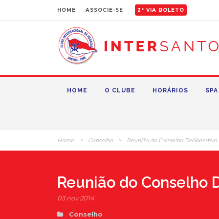
HOME
ASSOCIE-SE
2ª VIA BOLETO
HOME
O CLUBE
HORÁRIOS
SPA
Home
>
Conselho
>
Reunião do Conselho Deliberativo
Reunião do Conselho D
03 nov 2014
Conselho