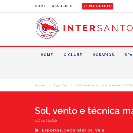
HOME
ASSOCIE-SE
2ª VIA BOLETO
HOME
O CLUBE
HORÁRIOS
SPA
Home
>
Esportes
>
Sol, vento e técnica marcam a 5ª Eta
Sol, vento e técnica m
02 out 2025
Esportes
,
Sede náutica
,
Vela