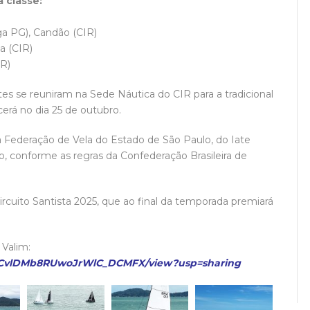
 classe:
ga PG), Candão (CIR)
a (CIR)
IR)
tes se reuniram na Sede Náutica do CIR para a tradicional
cerá no dia 25 de outubro.
 Federação de Vela do Estado de São Paulo, do Iate
, conforme as regras da Confederação Brasileira de
ircuito Santista 2025, que ao final da temporada premiará
 Valim:
W7VYCvlDMb8RUwoJrWlC_DCMFX/view?usp=sharing