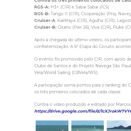
Confira os três primeiros colocados de cada
RGS-A:
H3+ (CIR) e Sabai Sabai (ICS)
RGS-B:
Tango II (CIR), Cooperação (Proj. Nave
Cruiser-A
: KaliMaya (CIR), Agulha (CIR), Lagost
Cruiser-B:
Gitano (Pier 26), Viva (CIR), Fluke (C
Após a chegada do último veleiro, os participan
confraternização. A 6ª Etapa do Circuito aconte
O evento foi promovido pelo CIR, com apoio da
Clube de Santos e do Projeto Navega São Paulo
Vela/World Sailing (CBVela/WS).
A participação soma pontos para o ranking do C
os três primeiros colocados de cada classe.
Confira o vídeo produzido e editado por Marcos
https://drive.google.com/file/d/1cXJrok