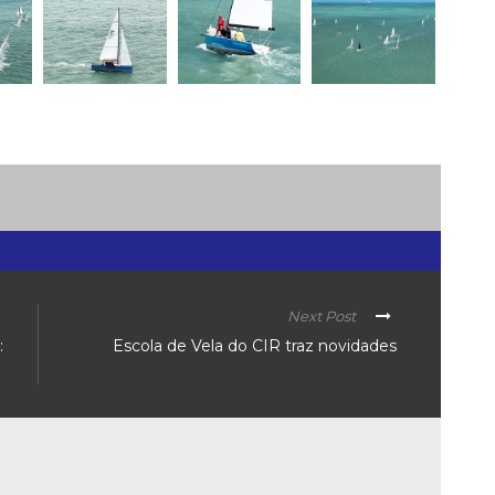
Next Post
:
Escola de Vela do CIR traz novidades