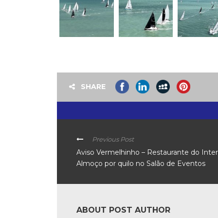
SHARE
Previous Post
Aviso Vermelhinho – Restaurante do Inter
Almoço por quilo no Salão de Eventos
ABOUT POST AUTHOR