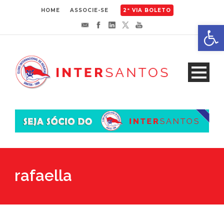
HOME
ASSOCIE-SE
2ª VIA BOLETO
Abrir 
rafaella