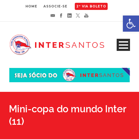
HOME
ASSOCIE-SE
2ª VIA BOLETO
Abrir 
Mini-copa do mundo Inter
(11)