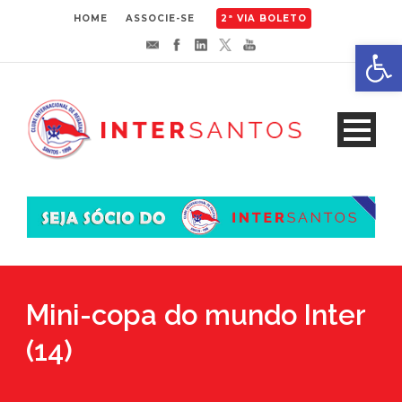
HOME
ASSOCIE-SE
2ª VIA BOLETO
Abrir 
Mini-copa do mundo Inter
(14)