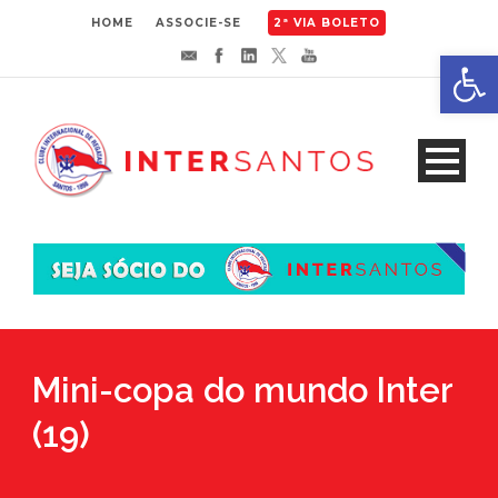
HOME
ASSOCIE-SE
2ª VIA BOLETO
Abrir 
Mini-copa do mundo Inter
(19)