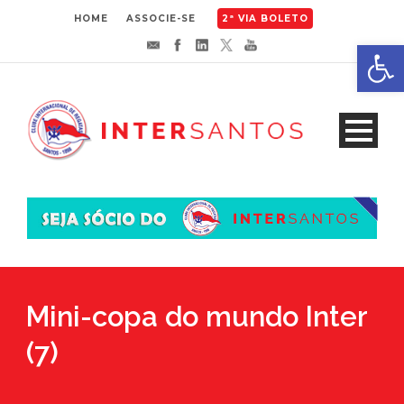
HOME
ASSOCIE-SE
2ª VIA BOLETO
Abrir 
Mini-copa do mundo Inter
(7)