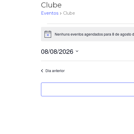
Clube
Eventos
Clube
Eventos
Nenhuns eventos agendados para 8 de agosto d
Notice
for
08/08/2026
8
Selecione
a
Dia anterior
data.
de
agosto
de
2026