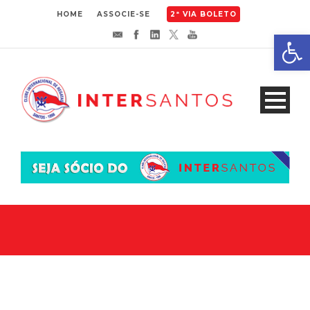
HOME
ASSOCIE-SE
2ª VIA BOLETO
Abrir 