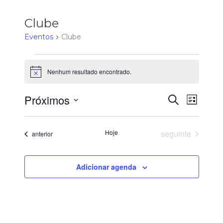
Clube
Eventos
Clube
Eventos
Nenhum resultado encontrado.
Notice
Próximos
Pesqu
Nav
Procurar
Lista
eventos
Selecione
do
e
a
Eventos
Hoje
seguinte
Eventos
anterior
data.
visu
nave
Eve
Adicionar agenda
de
visuai