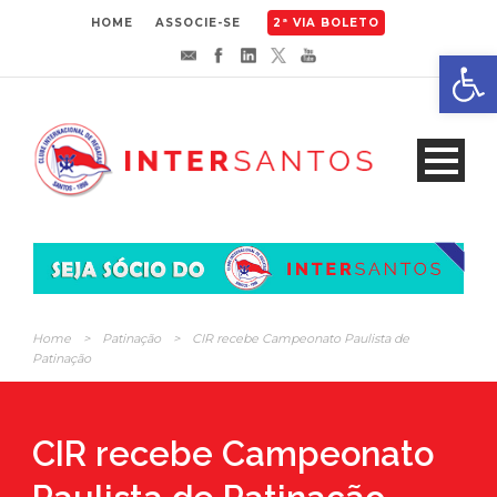
HOME
ASSOCIE-SE
2ª VIA BOLETO
Abrir 
Home
>
Patinação
>
CIR recebe Campeonato Paulista de
Patinação
CIR recebe Campeonato