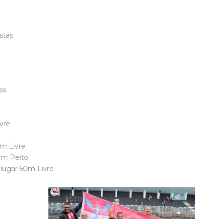
stas
as
ivre
0m Livre
50m Peito
 lugar 50m Livre