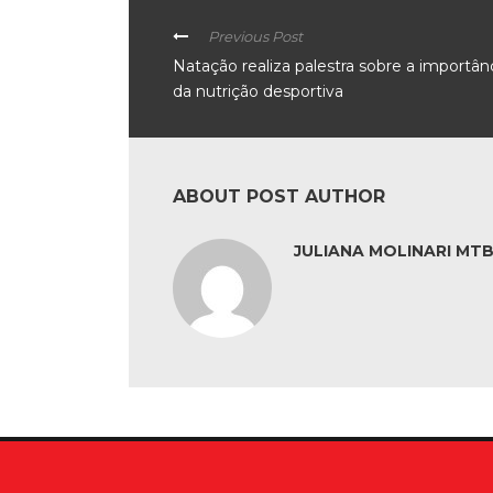
Previous Post
Natação realiza palestra sobre a importân
da nutrição desportiva
ABOUT POST AUTHOR
JULIANA MOLINARI MTB: