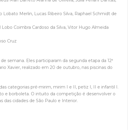
Lobato Merlin, Lucas Ribeiro Silva, Raphael Schmidt de
Lobo Coimbra Cardoso da Silva, Vitor Hugo Almeida
oso Cruz
e semana. Eles participaram da segunda etapa da 12ª
io Xavier, realizado em 20 de outubro, nas piscinas do
 categorias pré-mirim, mirim I e II, petiz I, II e infantil I.
ito e borboleta. O intuito da competição é desenvolver o
s das cidades de São Paulo e Interior.