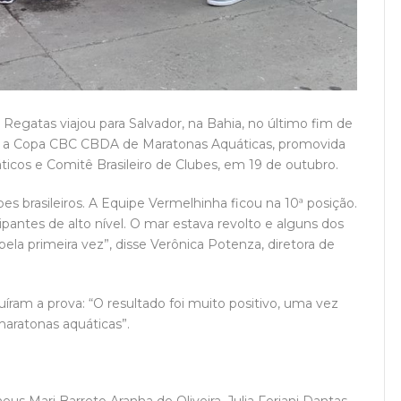
Regatas viajou para Salvador, na Bahia, no último fim de
am a Copa CBC CBDA de Maratonas Aquáticas, promovida
ticos e Comitê Brasileiro de Clubes, em 19 de outubro.
es brasileiros. A Equipe Vermelhinha ficou na 10ª posição.
pantes de alto nível. O mar estava revolto e alguns dos
ela primeira vez”, disse Verônica Potenza, diretora de
íram a prova: “O resultado foi muito positivo, uma vez
aratonas aquáticas”.
s Mari Barreto Aranha de Oliveira, Julia Feriani Dantas,