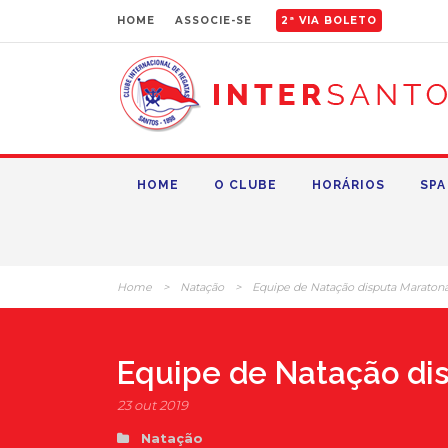
HOME
ASSOCIE-SE
2ª VIA BOLETO
HOME
O CLUBE
HORÁRIOS
SPA
Home
>
Natação
>
Equipe de Natação disputa Maratona
Equipe de Natação di
23 out 2019
Natação