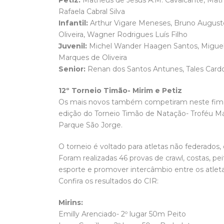
Rafaela Cabral Silva
Infantil:
Arthur Vigare Meneses, Bruno Augusto 
Oliveira, Wagner Rodrigues Luís Filho
Juvenil:
Michel Wander Haagen Santos, Miguel 
Marques de Oliveira
Senior:
Renan dos Santos Antunes, Tales Card
12º Torneio Timão- Mirim e Petiz
Os mais novos também competiram neste fim d
edição do Torneio Timão de Natação- Troféu Mar
Parque São Jorge.
O torneio é voltado para atletas não federados, das
Foram realizadas 46 provas de crawl, costas, pe
esporte e promover intercâmbio entre os atleta
Confira os resultados do CIR:
Mirins:
Emilly Arenciado- 2º lugar 50m Peito