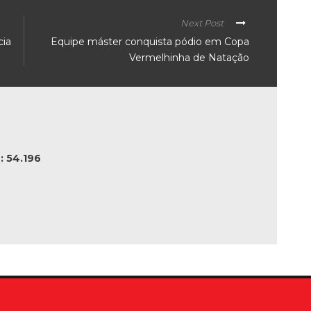
Next Post
cia
Equipe máster conquista pódio em Copa
Vermelhinha de Natação
 54.196