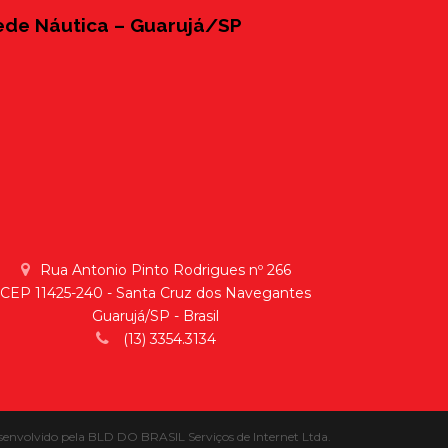
ede Náutica – Guarujá/SP
Rua Antonio Pinto Rodrigues nº 266
CEP 11425-240 - Santa Cruz dos Navegantes
Guarujá/SP - Brasil
(13) 3354.3134
senvolvido pela
BLD DO BRASIL Serviços de Internet Ltda.