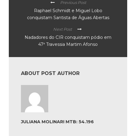
Previous Post
Raphael Schmidt e Miguel Lobo
conquistam Santista de Águas Abertas
Next Post
Nadadores do CIR conquistam pódio em
47ª Travessia Martim Afonso
ABOUT POST AUTHOR
JULIANA MOLINARI MTB: 54.196