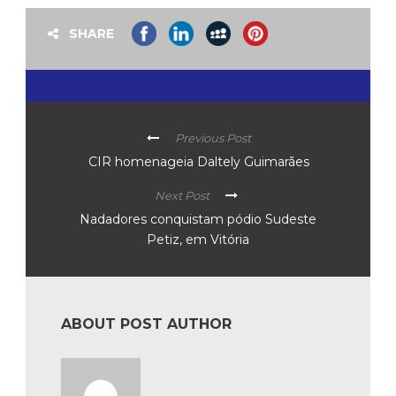
SHARE
Previous Post
CIR homenageia Daltely Guimarães
Next Post
Nadadores conquistam pódio Sudeste
Petiz, em Vitória
ABOUT POST AUTHOR