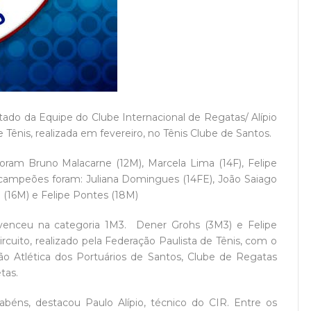
ultado da Equipe do Clube Internacional de Regatas/ Alípio
de Tênis, realizada em fevereiro, no Tênis Clube de Santos.
foram Bruno Malacarne (12M), Marcela Lima (14F), Felipe
-campeões foram: Juliana Domingues (14FE), João Saiago
 (16M) e Felipe Pontes (18M)
 venceu na categoria 1M3. Dener Grohs (3M3) e Felipe
rcuito, realizado pela Federação Paulista de Tênis, com o
ção Atlética dos Portuários de Santos, Clube de Regatas
tas.
rabéns, destacou Paulo Alípio, técnico do CIR. Entre os