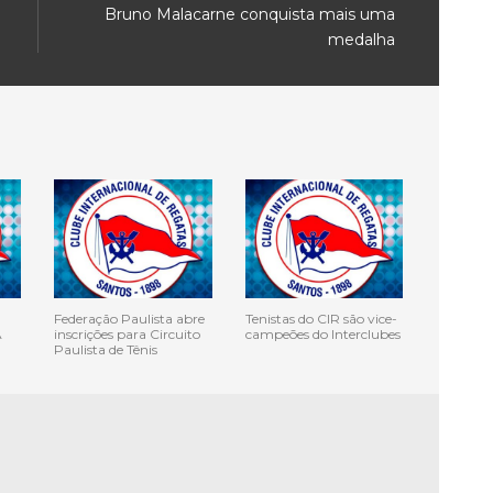
Bruno Malacarne conquista mais uma
medalha
Federação Paulista abre
Tenistas do CIR são vice-
A
inscrições para Circuito
campeões do Interclubes
Paulista de Tênis