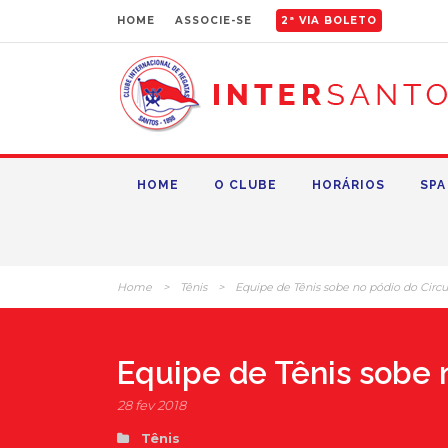
HOME
ASSOCIE-SE
2ª VIA BOLETO
HOME
O CLUBE
HORÁRIOS
SPA
Home
>
Tênis
>
Equipe de Tênis sobe no pódio do Circui
Equipe de Tênis sobe n
28 fev 2018
Tênis