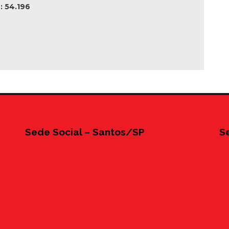
 54.196
Sede Social – Santos/SP
S