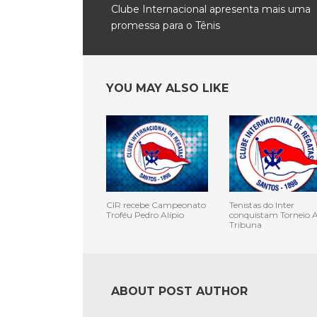
Clube Internacional apresenta mais uma
promessa para o Tênis
YOU MAY ALSO LIKE
CIR recebe Campeonato
Tenistas do Inter
Troféu Pedro Alípio
conquistam Torneio 
Tribuna
ABOUT POST AUTHOR