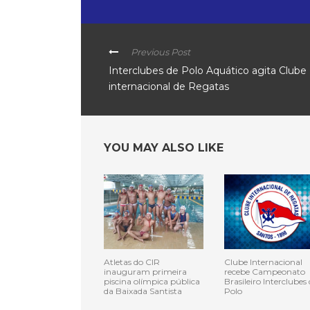
Previous Post
Interclubes de Polo Aquático agita Clube
internacional de Regatas
YOU MAY ALSO LIKE
Atletas do CIR
Clube Internacional
inauguram primeira
recebe Campeonato
piscina olímpica pública
Brasileiro Interclubes 
da Baixada Santista
Polo