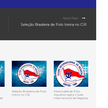
Next Post
Seleção Brasileira de Polo treina no CIR
Seleção Brasileira de Polo
Interclubes de Polo
treina no CIR
Aquático agita Clube
de
internacional de Regatas