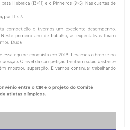
casa Hebraica (13×11) e o Pinheiros (9×5). Nas quartas de
 por 11 x 7.
 esta competição e tivemos um excelente desempenho.
 Neste primeiro ano de trabalho, as expectativas foram
firmou Duda
ue essa equipe conquista em 2018: Levamos o bronze no
a posição. O nível da competição também subiu bastante
ém mostrou superação. E vamos continuar trabalhando
onvênio entre o CIR e o projeto do Comitê
de atletas olímpicos.