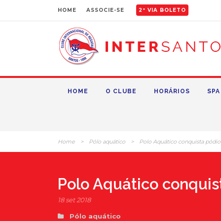
HOME
ASSOCIE-SE
2ª VIA BOLETO
HOME
O CLUBE
HORÁRIOS
SPA
Home
>
Pólo aquático
>
Polo Aquático conquista pódio 
Polo Aquático conquist
18 set 2018
Pólo aquático