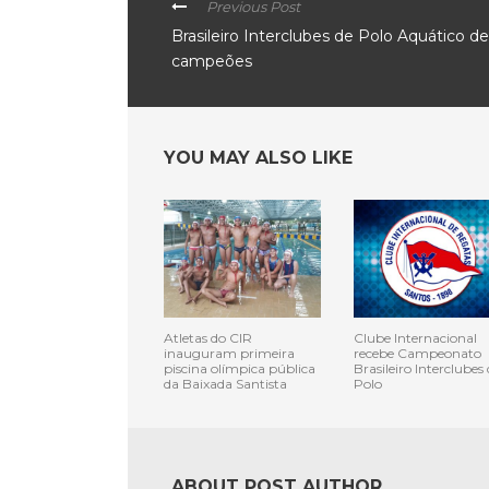
Previous Post
Brasileiro Interclubes de Polo Aquático de
campeões
YOU MAY ALSO LIKE
Atletas do CIR
Clube Internacional
inauguram primeira
recebe Campeonato
piscina olímpica pública
Brasileiro Interclubes 
da Baixada Santista
Polo
ABOUT POST AUTHOR