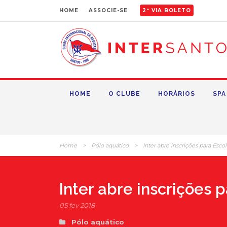
HOME
ASSOCIE-SE
2ª VIA BOLETO
HOME
O CLUBE
HORÁRIOS
SPA
Home
>
Pólo aquático
>
Inter abre inscrições para Esco
Inter abre inscrições 
05 fev 2018
Pólo aquático