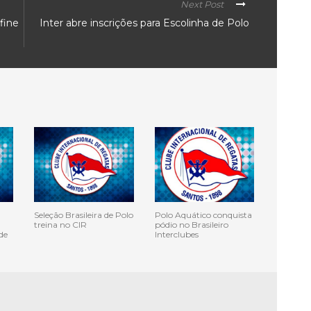
Next Post
fine
Inter abre inscrições para Escolinha de Polo
Seleção Brasileira de Polo
Polo Aquático conquista
treina no CIR
pódio no Brasileiro
de
Interclubes