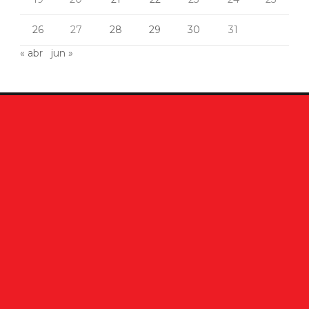
26
27
28
29
30
31
« abr
jun »