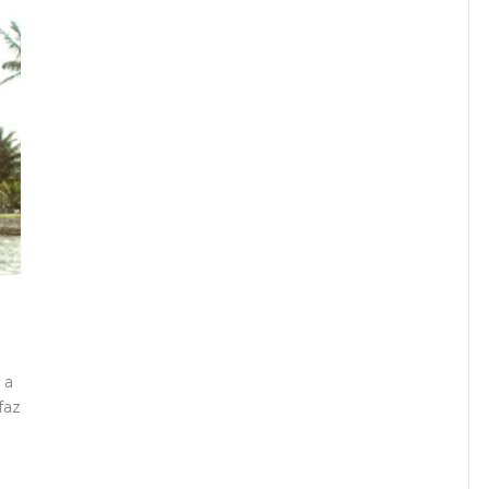
 a
faz