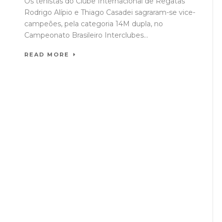
Os tenistas do Clube Internacional de Regatas
Rodrigo Alípio e Thiago Casadei sagraram-se vice-
campeões, pela categoria 14M dupla, no
Campeonato Brasileiro Interclubes...
READ MORE