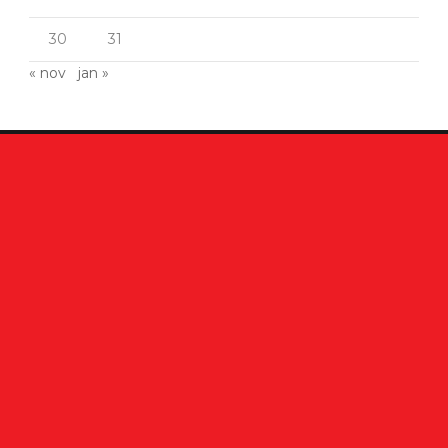
30
31
« nov
jan »