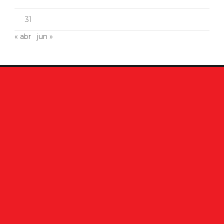
31
« abr
jun »