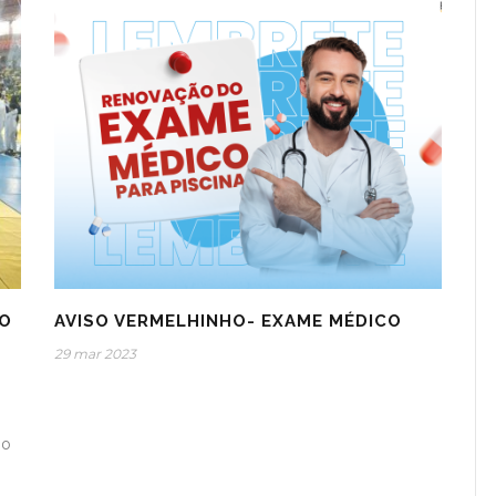
IO
AVISO VERMELHINHO- EXAME MÉDICO
29 mar 2023
ão